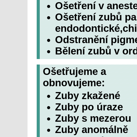
Ošetření v anestez
Ošetření zubů pa
endodontické,chi
Odstranění pigm
Bělení zubů v ordi
Ošetřujeme a
obnovujeme:
Zuby zkažené
Zuby po úraze
Zuby s mezerou
Zuby anomálně