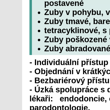
postavené
Zuby v pohybu, v
Zuby tmavé, bar
tetracyklinové, 
Zuby poškozené v
Zuby abradovan
- Individuální přístu
- Objednání v krátký
- Bezbariérový přístu
- Úzká spolupráce s 
lékaři: endodoncie, 
parodontologie.